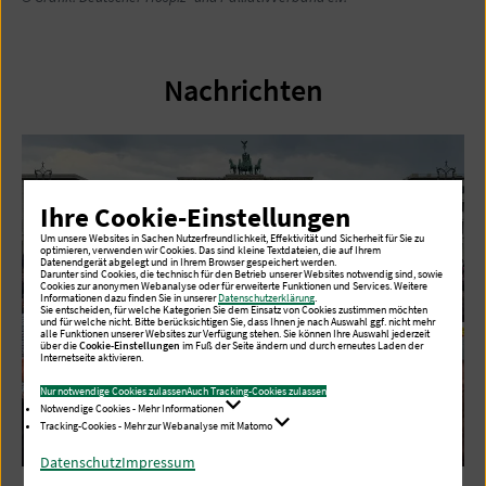
Nachrichten
Ihre Cookie-Einstellungen
Um unsere Websites in Sachen Nutzerfreundlichkeit, Effektivität und Sicherheit für Sie zu
optimieren, verwenden wir Cookies. Das sind kleine Textdateien, die auf Ihrem
Datenendgerät abgelegt und in Ihrem Browser gespeichert werden.
Darunter sind Cookies, die technisch für den Betrieb unserer Websites notwendig sind, sowie
Cookies zur anonymen Webanalyse oder für erweiterte Funktionen und Services. Weitere
Informationen dazu finden Sie in unserer
Datenschutzerklärung
.
Sie entscheiden, für welche Kategorien Sie dem Einsatz von Cookies zustimmen möchten
und für welche nicht. Bitte berücksichtigen Sie, dass Ihnen je nach Auswahl ggf. nicht mehr
alle Funktionen unserer Websites zur Verfügung stehen. Sie können Ihre Auswahl jederzeit
über die
Cookie-Einstellungen
im Fuß der Seite ändern und durch erneutes Laden der
Internetseite aktivieren.
Nur notwendige Cookies zulassen
Auch Tracking-Cookies zulassen
Notwendige Cookies - Mehr Informationen
Tracking-Cookies - Mehr zur Webanalyse mit Matomo
Datenschutz
Impressum