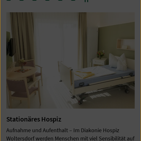
Springe
Springe
Springe
Springe
Springe
Springe
zum
zum
zum
zum
zum
zum
Inhalt
Inhalt
Inhalt
Inhalt
Inhalt
Inhalt
0
1
2
3
4
5
Stationäres Hospiz
Aufnahme und Aufenthalt – Im Diakonie Hospiz
Woltersdorf werden Menschen mit viel Sensibilität auf