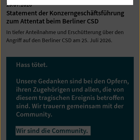
29.07.2026
Statement der Konzerngeschäftsführung
zum Attentat beim Berliner CSD
In tiefer Anteilnahme und Erschütterung über den
Angriff auf den Berliner CSD am 25. Juli 2026.