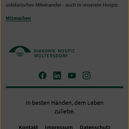
solidarisches Miteinander - auch in unserem Hospiz.
Mitmachen
Zum
Zum
Zum
Zum
Facebook
LinkedIn
YouTube
Instagram
Profil
Profil
Profil
Profil
In besten Händen, dem Leben
zuliebe.
Kontakt
Impressum
Datenschutz