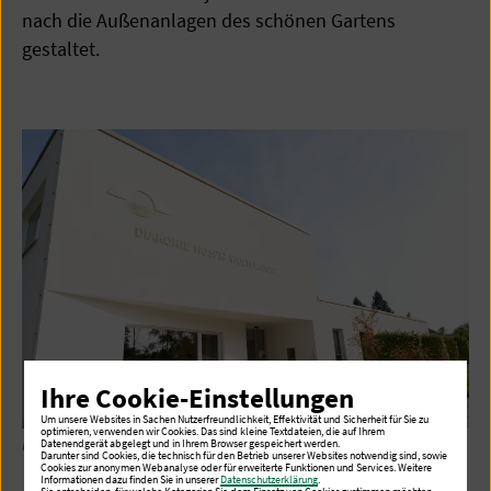
nach die Außenanlagen des schönen Gartens
gestaltet.
Ihre Cookie-Einstellungen
Um unsere Websites in Sachen Nutzerfreundlichkeit, Effektivität und Sicherheit für Sie zu
optimieren, verwenden wir Cookies. Das sind kleine Textdateien, die auf Ihrem
Haupteingang Diakonie Hospiz Woltersdorf
Datenendgerät abgelegt und in Ihrem Browser gespeichert werden.
Darunter sind Cookies, die technisch für den Betrieb unserer Websites notwendig sind, sowie
Cookies zur anonymen Webanalyse oder für erweiterte Funktionen und Services. Weitere
Informationen dazu finden Sie in unserer
Datenschutzerklärung
.