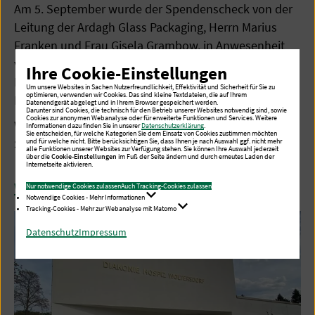
Am 5. September wurde der Spendenscheck von der
Leitung der Ardagh Glass Packaging, Herrn Marius
Franken und Frau Gisela Grambow, in Anwesenheit
von Vorstandsmitgliedern des Fördervereins
Ihre Cookie-Einstellungen
Polarstern an die Pflegedienstleitung des Hospizes,
Um unsere Websites in Sachen Nutzerfreundlichkeit, Effektivität und Sicherheit für Sie zu
optimieren, verwenden wir Cookies. Das sind kleine Textdateien, die auf Ihrem
Frau Stefanie Micklitza, übergeben.
Datenendgerät abgelegt und in Ihrem Browser gespeichert werden.
Darunter sind Cookies, die technisch für den Betrieb unserer Websites notwendig sind, sowie
Cookies zur anonymen Webanalyse oder für erweiterte Funktionen und Services. Weitere
Wir sagen ganz herzlichen Dank für diese großartige
Informationen dazu finden Sie in unserer
Datenschutzerklärung
.
Sie entscheiden, für welche Kategorien Sie dem Einsatz von Cookies zustimmen möchten
Spende und für die nette Begegnung!
und für welche nicht. Bitte berücksichtigen Sie, dass Ihnen je nach Auswahl ggf. nicht mehr
alle Funktionen unserer Websites zur Verfügung stehen. Sie können Ihre Auswahl jederzeit
über die
Cookie-Einstellungen
im Fuß der Seite ändern und durch erneutes Laden der
Internetseite aktivieren.
Mehr Informationen über das Diakonie Hospiz
Woltersdorf
Nur notwendige Cookies zulassen
Auch Tracking-Cookies zulassen
Notwendige Cookies - Mehr Informationen
Tracking-Cookies - Mehr zur Webanalyse mit Matomo
Datenschutz
Impressum