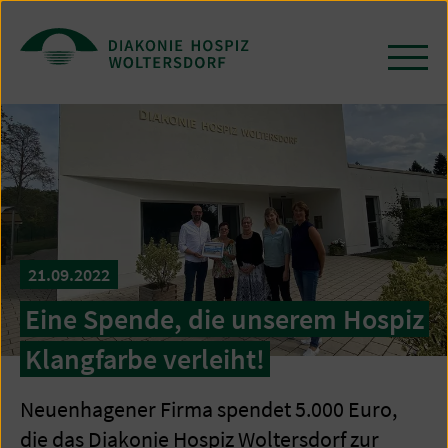
Zum
Seiteninhalt
springen
Navi
öffn
/
schl
21.09.2022
Eine Spende, die unserem Hospiz
Klangfarbe verleiht!
Neuenhagener Firma spendet 5.000 Euro,
die das Diakonie Hospiz Woltersdorf zur