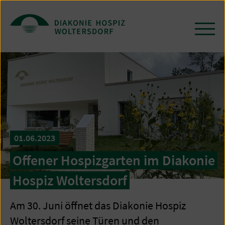
Zum
Seiteninhalt
springen
Navi
öffn
/
schl
01.06.2023
Offener Hospizgarten im Diakonie
Hospiz Woltersdorf
Am 30. Juni öffnet das Diakonie Hospiz
Woltersdorf seine Türen und den