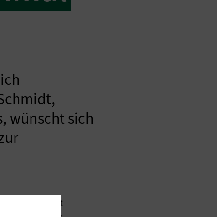
sich
 Schmidt,
s, wünscht sich
zur
hzeitig komplett
ändigen oder gar