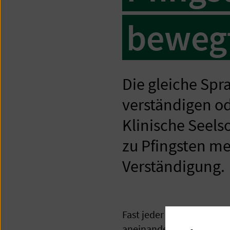
bewegt
Die gleiche Spr
verständigen o
Klinische Seels
zu Pfingsten me
Verständigung.
Fast jeder hat es schon e
aneinander vorbei. Die g