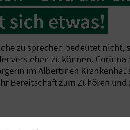
 sich etwas!
ache zu sprechen bedeutet nicht, 
der verstehen zu können. Corinna
orgerin im Albertinen Krankenhau
hr Bereitschaft zum Zuhören und 
inmal erlebt: Man spricht miteinander und redet gleic
leiche Sprache zu sprechen bedeutet nicht, sich verst