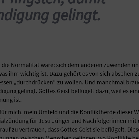
ndigung gelingt.
s die Normalität wäre: sich dem anderen zuwenden un
was ihm wichtig ist. Dazu gehört es von sich absehen 
ressen „durchdrücken“ zu wollen. Und manchmal brauc
igung gelingt. Gottes Geist beflügelt dazu, weil es ein
nung ist.
ür mich, mein Umfeld und die Konfliktherde dieser We
tialzündung für Jesu Jünger und Nachfolgerinnen mit d
auf zu vertrauen, dass Gottes Geist sie beflügelt. Diese
nungen zwischen Menschen gelingen, wo Konflikte b