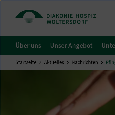
Zum
Seiteninhalt
springen
Über uns
Unser Angebot
Unte
Startseite
Aktuelles
Nachrichten
Pfin