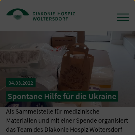
Zum
Seiteninhalt
springen
Navi
öffn
/
schl
04.03.2022
Spontane Hilfe für die Ukraine
Als Sammelstelle für medizinische
Materialien und mit einer Spende organisiert
das Team des Diakonie Hospiz Woltersdorf