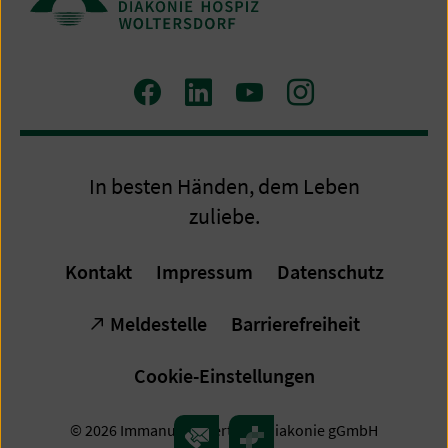
Zum
Zum
Zum
Zum
Facebook
LinkedIn
YouTube
Instagram
Profil
Profil
Profil
Profil
In besten Händen, dem Leben
zuliebe.
Kontakt
Impressum
Datenschutz
Meldestelle
Barrierefreiheit
Cookie-Einstellungen
© 2026 Immanuel Albertinen Diakonie gGmbH
Kontakt
Überblick