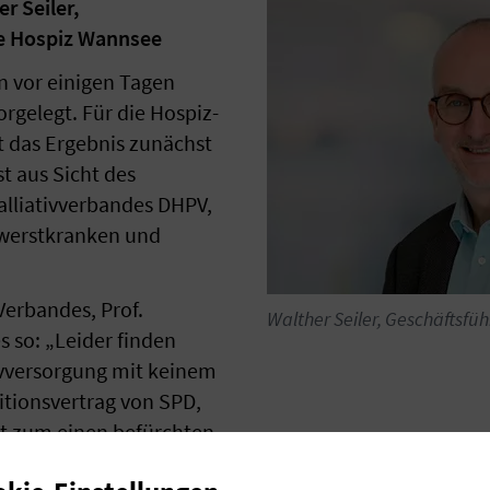
r Seiler,
ie Hospiz Wannsee
n vor einigen Tagen
orgelegt. Für die Hospiz-
t das Ergebnis zunächst
t aus Sicht des
alliativverbandes DHPV,
hwerstkranken und
Verbandes, Prof.
Walther Seiler, Geschäftsfü
s so: „Leider finden
ivversorgung mit keinem
tionsvertrag von SPD,
t zum einen befürchten,
n hier keinen