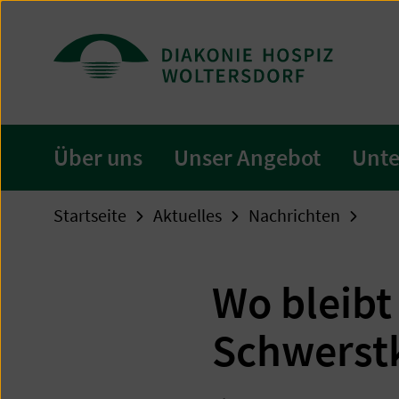
Zum
Seiteninhalt
springen
Über uns
Unser Angebot
Unte
Startseite
Aktuelles
Nachrichten
Wo bleibt
Schwerst