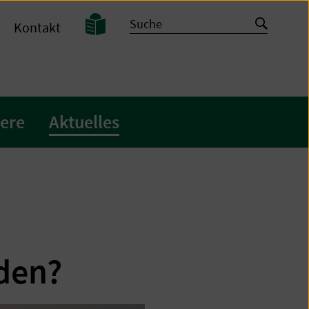
Leichte
Suche
Suche
Kontakt
Sprache
starten
iere
Aktuelles
den?