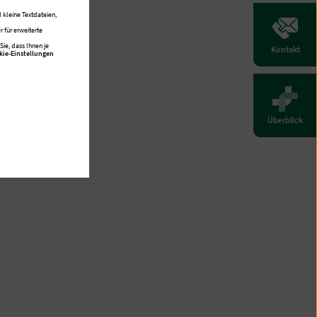
 kleine Textdateien,
 für erweiterte
ie, dass Ihnen je
Kontakt
kie-Einstellungen
Überblick