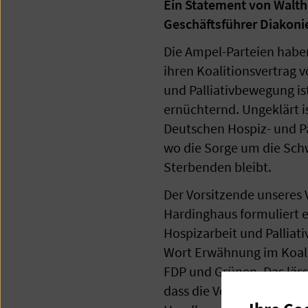
Ein Statement von Walthe
Geschäftsführer Diakon
Die Ampel-Parteien habe
ihren Koalitionsvertrag v
und Palliativbewegung is
ernüchternd. Ungeklärt is
Deutschen Hospiz- und P
wo die Sorge um die Sc
Sterbenden bleibt.
Der Vorsitzende unseres 
Hardinghaus formuliert e
Hospizarbeit und Palliat
Wort Erwähnung im Koali
FDP und Grünen. Das läss
dass die Verantwortliche